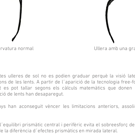
urvatura normal
Ullera amb una gr
tes ulleres de sol no es podien graduar perquè la visió lat
ons de les lents. A partir de l´aparició de la tecnologia free
t es pot tallar segons els càlculs matemàtics que donen mi
ació de lents han desaparegut.
nys han aconseguit vèncer les limitacions anteriors, assol
´equilibri prismàtic central i perifèric evita el sobreesforç 
e la diferència d´efectes prismàtics en mirada lateral.