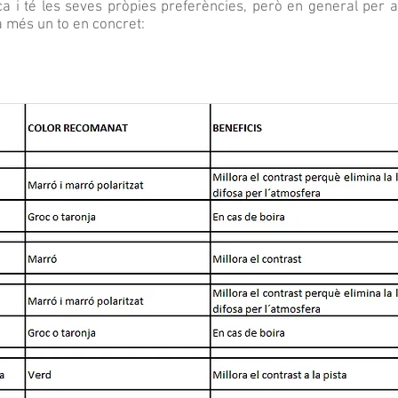
a i té les seves pròpies preferències, però en general per 
a més un to en concret: