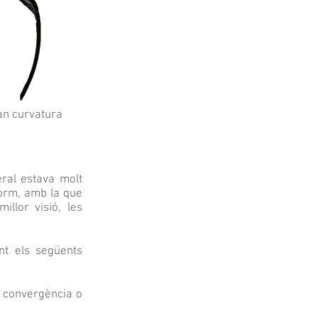
an curvatura
eral estava molt
-form, amb la que
llor visió, les
int els següents
de convergència o