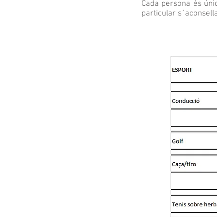
Cada persona és únic
particular s´aconsell