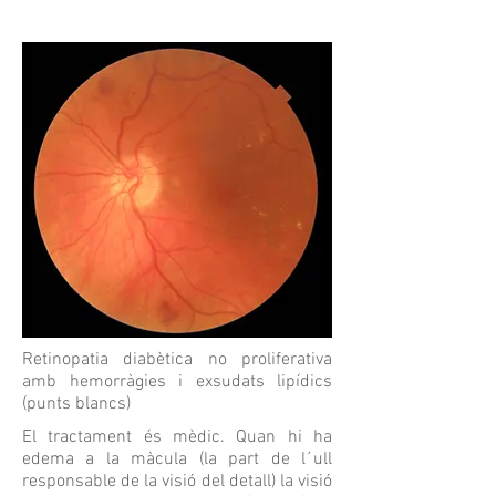
Retinopatia diabètica no proliferativa
amb hemorràgies i exsudats lipídics
(punts blancs)
El tractament és mèdic. Quan hi ha
edema a la màcula (la part de l´ull
responsable de la visió del detall) la visió