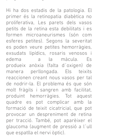
Hi ha dos estadis de la patologia. El
primer és la retinopatia diabètica no
proliferativa, Les parets dels vasos
petits de la retina esta debilitats i es
formen microaneurismes (són com
esferes petites). Segons la severitat
es poden veure petites hemorràgies,
exsudats lipídics, rosaris venosos i
edema a la màcula. Es
produeix anòxia (falta d´oxigen) de
manera perllongada. Els teixits
reaccionen creant nous vasos per tal
de nodrir-la. El problema és que són
molt fràgils i sangren amb facilitat,
produint hemorràgies. Tot aquest
quadre es pot complicar amb la
formació de teixit cicatricial, que pot
provocar un despreniment de retina
per tracció. També, pot aparèixer el
glaucoma (augment de pressió a l´ull
que espatlla el nervi òptic).