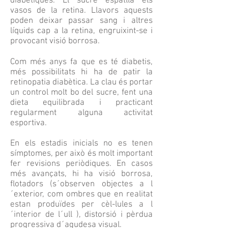
diabètiques. El sucre espatlla els
vasos de la retina. Llavors aquests
poden deixar passar sang i altres
líquids cap a la retina, engruixint-se i
provocant visió borrosa.
Com
més anys fa que es té diabetis,
més possibilitats hi ha de patir la
retinopatia diabètica. La clau és portar
un control molt bo del sucre, fent una
dieta equilibrada i practicant
regularment alguna activitat
esportiva.
En els estadis inicials no es tenen
símptomes, per això és molt important
fer
revisions periòdiques. En casos
més avançats, hi ha visió borrosa,
flotadors (s´observen objectes a l
´exterior, com ombres que en realitat
estan produïdes per cèl-lules a l
´interior de l´ull ), distorsió i pèrdua
progressiva d´agudesa visual.