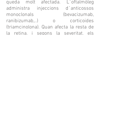
queda molt afectada. L´oftalmòleg
administra injeccions d´anticossos
monoclonals (bevacizumab,
ranibizumab,..) o corticoides
(triamcinolona). Quan afecta la resta de
la retina, i segons la severitat, els
tractaments són fotocoagulació amb
làser, vitrectomia i crioteràpia.