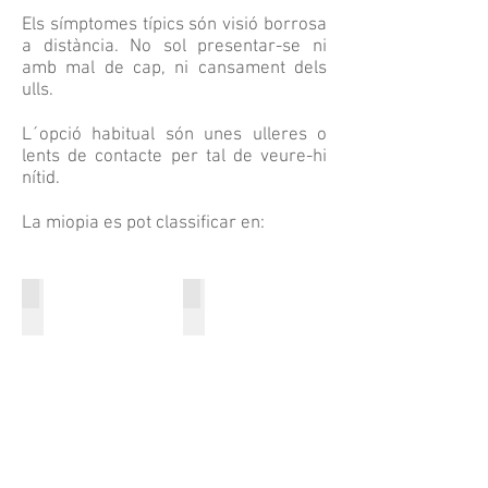
Els símptomes típics són visió borrosa
a distància. No sol presentar-se ni
amb mal de cap, ni cansament dels
ulls.
L´opció habitual són unes ulleres o
lents de contacte per tal de veure-hi
nítid.
La miopia es pot classificar en:
Simple
Nocturna
Miopia
Miopia
simple
nocturna