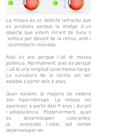
La miopia és un defecte refractiu que
es produeix perquè la imatge d´un
objecte que estem mirant de lluny s
´enfoca per davant de la retina, amb l
´acomodació relaxada.
Això és així perquè l´ull té massa
potència. Normalment, això és perquè
l´ull té una longitud axial massa llarga.
La curvatura de la còrnia sol ser
estable a partir dels 6 anys.
Quan naixem, la majoria de nadons
són hipermètrops. La miopia sol
aparèixer a partir dels 9 anys i durant
l´adolescència. Posteriorment, quan
es desenvolupen cataractes,
ja avançada l´edat, pot també
desenvolupar-se.